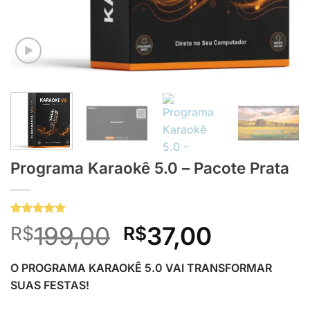
Programa Karaokê 5.0 – Pacote Prata
Avaliado
11
O
O
199,00
37,00
R$
R$
como
5
de
5, com
preço
preço
baseado em
O PROGRAMA KARAOKÊ 5.0 VAI TRANSFORMAR
avaliações
original
atual
de clientes
SUAS FESTAS!
era:
é: