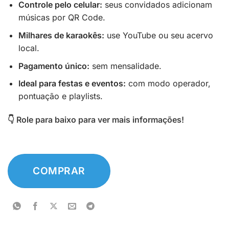
R$199,00.
R$37,00.
Controle pelo celular:
seus convidados adicionam
músicas por QR Code.
Milhares de karaokês:
use YouTube ou seu acervo
local.
Pagamento único:
sem mensalidade.
Ideal para festas e eventos:
com modo operador,
pontuação e playlists.
👇
Role para baixo para ver mais informações!
COMPRAR