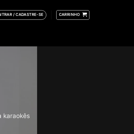
NTRAR / CADASTRE-SE
CARRINHO
 karaokês