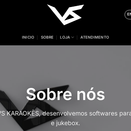
E
INICIO
SOBRE
LOJA
ATENDIMENTO
Sobre nós
VS KARAOKÊS, desenvolvemos softwares para
e jukebox.